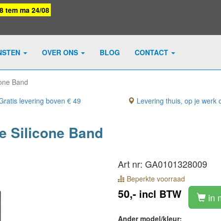
08 tem ma 24/08
NSTEN
OVER ONS
BLOG
CONTACT
cone Band
ratis levering boven € 49
Levering thuis, op je werk o
e Silicone Band
Art nr: GA0101328009
Beperkte voorraad
50,-
incl BTW
in 
Ander model/kleur: