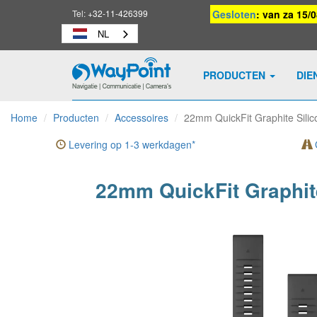
Tel:
+32-11-426399
Gesloten
: van za 15/
NL
PRODUCTEN
DIE
Waypoint
-
Home
Producten
Accessoires
22mm QuickFit Graphite Sili
naar
homepage
Levering op 1-3 werkdagen*
G
22mm QuickFit Graphit