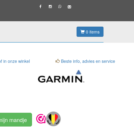
0
items
f in onze winkel
Beste info, advies en service
mijn mandje