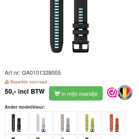
Art nr: GA0101328005
Beperkte voorraad
50,-
incl BTW
in mijn mandje
Ander model/kleur: