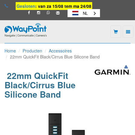
Gesloten
: van za 15/08 tem ma 24/08
NL
Togg
navi
Waypoint
-
Home
Producten
Accessoires
naar
22mm QuickFit Black/Cirrus Blue Silicone Band
homepage
22mm QuickFit
Black/Cirrus Blue
Silicone Band