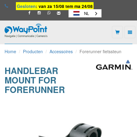
Gesloten
: van za 15/08 tem ma 24/08
NL
Togg
navi
Waypoint
-
Home
Producten
Accessoires
Forerunner fietssteun
naar
homepage
HANDLEBAR
MOUNT FOR
FORERUNNER