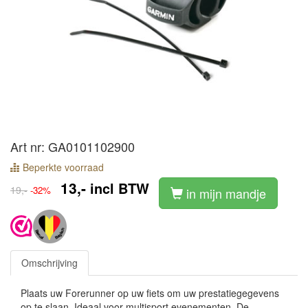
Art nr: GA0101102900
Beperkte voorraad
13,-
incl BTW
19,-
-32%
in mijn mandje
Omschrijving
Plaats uw Forerunner op uw fiets om uw prestatiegegevens
op te slaan. Ideaal voor multisport evenementen. De