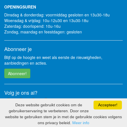
OPENINGSUREN
Dinsdag & donderdag: voormiddag gesloten en 13u30-18u
Woensdag & vrijdag: 10u-12u30 en 13u30-18u
Zaterdag: doorlopend: 10u-16u
Zondag, maandag en feestdagen: gesloten
Abonneer je
Blijf op de hoogte en weet als eerste de nieuwigheden,
aanbiedingen en acties.
Abonneer!
Volg je ons al?
Deze website gebruikt cookies om de
Accepteer!
gebruikerservaring te verbeteren. Door onze
website te gebruiken stem je in met de gebruikte cookies volgens
2026 - Soft Solutions bv
ons privacy beleid.
Meer info