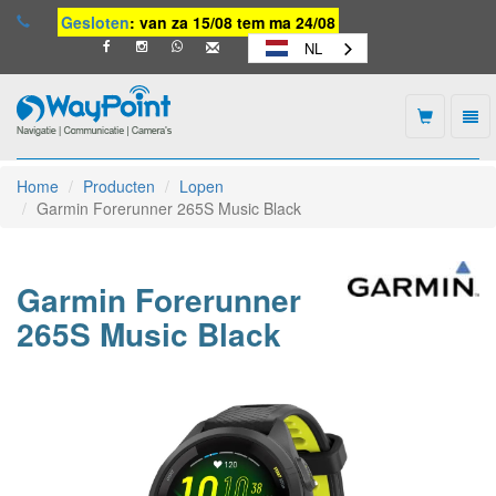
Gesloten
: van za 15/08 tem ma 24/08
NL
Togg
navi
Waypoint
-
Home
Producten
Lopen
naar
Garmin Forerunner 265S Music Black
homepage
Garmin Forerunner
265S Music Black