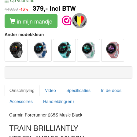
Op voorraad
379,-
incl BTW
449,99
-16%
in mijn mandje
Ander model/kleur:
Omschrijving
Video
Specificaties
In de doos
Accessoires
Handleiding(en)
Garmin Forerunner 265S Music Black
TRAIN BRILLIANTLY