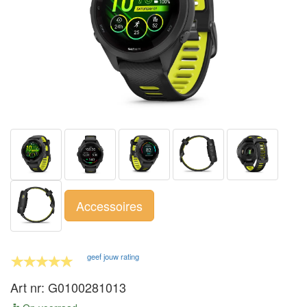
Accessoires
geef jouw rating
Art nr: G0100281013