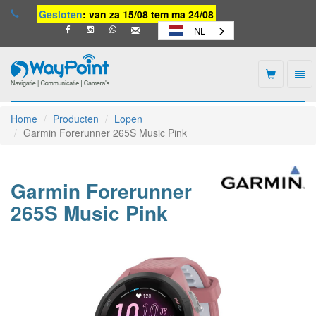
Gesloten
: van za 15/08 tem ma 24/08
NL
Togg
navi
Waypoint
-
Home
Producten
Lopen
naar
Garmin Forerunner 265S Music Pink
homepage
Garmin Forerunner
265S Music Pink