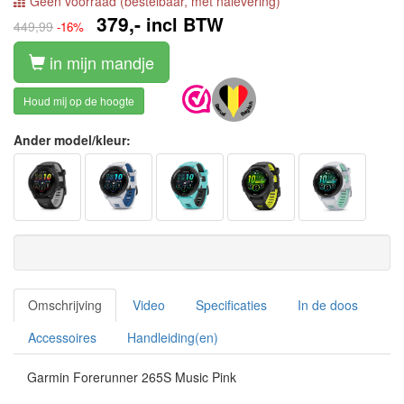
Geen voorraad (bestelbaar, met nalevering)
379,-
incl BTW
449,99
-16%
in mijn mandje
Houd mij op de hoogte
Ander model/kleur:
Omschrijving
Video
Specificaties
In de doos
Accessoires
Handleiding(en)
Garmin Forerunner 265S Music Pink