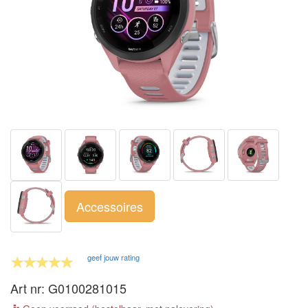
Accessoires
geef jouw rating
Art nr: G0100281015