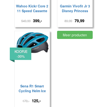
Wahoo Kickr Core 2
Garmin Vivofit Jr 3
11 Speed Cassette
Disney Princess
399,-
79,99
549,99
89,99
Meer producten
KOOPJE
-30%
Sena R1 Smart
Cycling Helm Ice
Blue
125,-
179,-