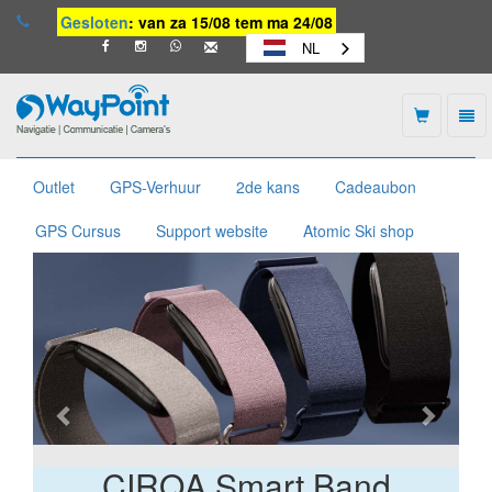
Gesloten
: van za 15/08 tem ma 24/08
NL
Togg
navi
Waypoint
-
naar
Outlet
GPS-Verhuur
2de kans
Cadeaubon
homepage
GPS Cursus
Support website
Atomic Ski shop
Vorige
Volge
CIRQA Smart Band