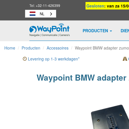
Tel:
+32-11-426399
Gesloten
: van za 15/
NL
PRODUCTEN
DIE
Waypoint
-
Home
Producten
Accessoires
Waypoint BMW adapter zumo
naar
homepage
Levering op 1-3 werkdagen*
G
Waypoint BMW adapter