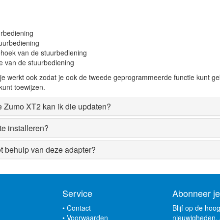
urbediening
tuurbediening
iehoek van de stuurbediening
je van de stuurbediening
dje werkt ook zodat je ook de tweede geprogrammeerde functie kunt g
kunt toewijzen.
de Zumo XT2 kan ik die updaten?
e installeren?
t behulp van deze adapter?
Service
Abonneer je
•
Contact
Blijf op de hoo
•
Voorwaarden
nieuwigheden, 