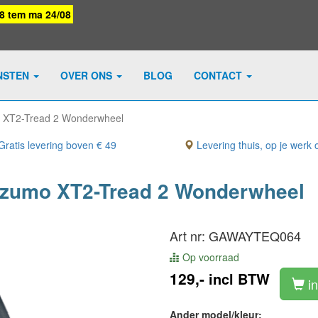
08 tem ma 24/08
NSTEN
OVER ONS
BLOG
CONTACT
 XT2-Tread 2 Wonderwheel
ratis levering boven € 49
Levering thuis, op je werk o
 zumo XT2-Tread 2 Wonderwheel
Art nr: GAWAYTEQ064
Op voorraad
129,-
incl BTW
in
Ander model/kleur: