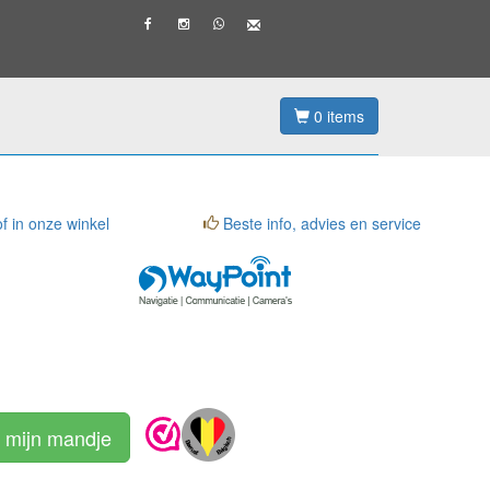
0
items
f in onze winkel
Beste info, advies en service
 mijn mandje