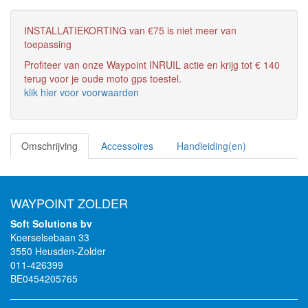
INSTALLATIEKORTING van €75 is niet meer van
toepassing
Profiteer van onze Waypoint INRUIL actie en krijg tot € 140
terug voor je oude moto gps toestel.
klik hier voor voorwaarden
Omschrijving
Accessoires
Handleiding(en)
WAYPOINT ZOLDER
Soft Solutions bv
Koerselsebaan 33
3550 Heusden-Zolder
011-426399
BE0454205765