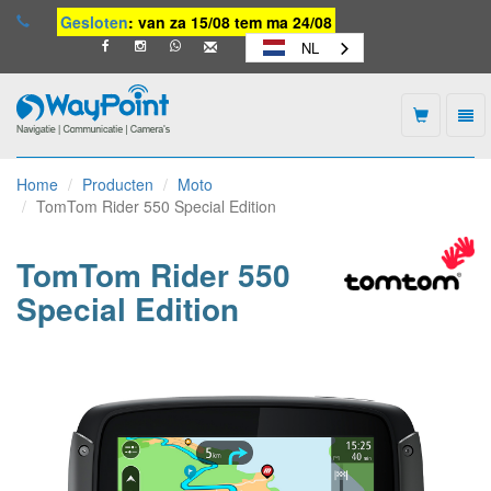
Gesloten
: van za 15/08 tem ma 24/08
NL
Togg
navi
Waypoint
-
Home
Producten
Moto
naar
TomTom Rider 550 Special Edition
homepage
TomTom Rider 550
Special Edition