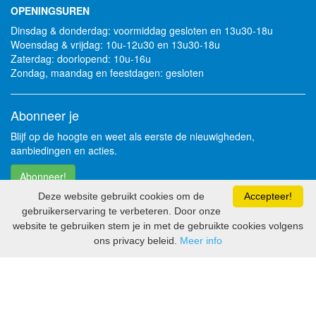
OPENINGSUREN
Dinsdag & donderdag: voormiddag gesloten en 13u30-18u
Woensdag & vrijdag: 10u-12u30 en 13u30-18u
Zaterdag: doorlopend: 10u-16u
Zondag, maandag en feestdagen: gesloten
Abonneer je
Blijf op de hoogte en weet als eerste de nieuwigheden,
aanbiedingen en acties.
Abonneer!
Deze website gebruikt cookies om de
Accepteer!
gebruikerservaring te verbeteren. Door onze
Volg je ons al?
website te gebruiken stem je in met de gebruikte cookies volgens
ons privacy beleid.
Meer info
2026 - Soft Solutions bv