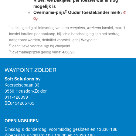
Rider: we bekijken per toestel wat er nog
mogelijk is
2
Overname-prijs
Ouder toestel/ander merk:
€
0,-
1
: enkel geldig bij inlevering van een
toestel, max. 1
compleet, werkend
toestel inruilen per aankoop, bij lichte beschadiging kan het bedrag
aangepast worden, definitief voorstel ligt bij Waypoint
2
: definitieve voorstel ligt bij Waypoint
3
: overnameprijzen geldig vanaf 4/08/26
WAYPOINT ZOLDER
Soft Solutions bv
Koerselsebaan 33
3550 Heusden-Zolder
011-426399
BE0454205765
OPENINGSUREN
Dinsdag & donderdag: voormiddag gesloten en 13u30-18u
Woensdag & vrijdag: 10u-12u30 en 13u30-18u