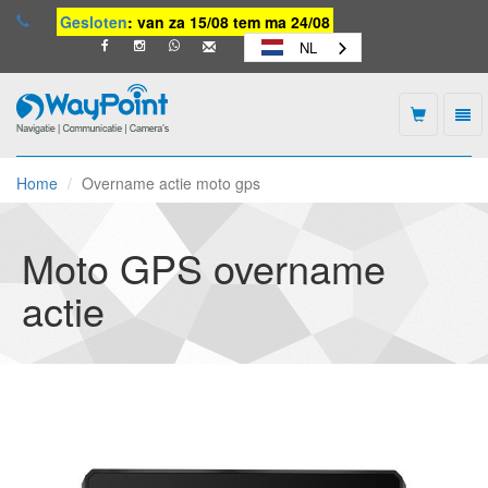
Gesloten
: van za 15/08 tem ma 24/08
NL
Togg
navi
Waypoint
-
Home
Overname actie moto gps
naar
homepage
Moto GPS overname
actie