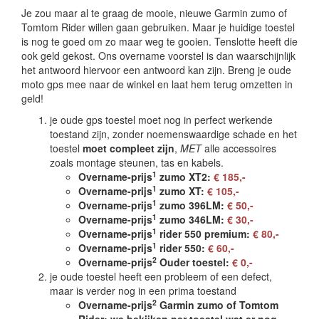
Je zou maar al te graag de mooie, nieuwe Garmin zumo of
Tomtom Rider willen gaan gebruiken. Maar je huidige toestel
is nog te goed om zo maar weg te gooien. Tenslotte heeft die
ook geld gekost. Ons overname voorstel is dan waarschijnlijk
het antwoord hiervoor een antwoord kan zijn. Breng je oude
moto gps mee naar de winkel en laat hem terug omzetten in
geld!
je oude gps toestel moet nog in perfect werkende
toestand zijn, zonder noemenswaardige schade en het
toestel
moet compleet zijn
,
MET
alle accessoires
zoals montage steunen, tas en kabels.
1
Overname-prijs
zumo XT2:
€ 185,-
1
Overname-prijs
zumo XT:
€ 105,-
1
Overname-prijs
zumo 396LM:
€ 50,-
1
Overname-prijs
zumo 346LM:
€ 30,-
1
Overname-prijs
rider 550 premium:
€ 80,-
1
Overname-prijs
rider 550:
€ 60,-
2
Overname-prijs
Ouder toestel:
€ 0,-
je oude toestel heeft een probleem of een defect,
maar is verder nog in een prima toestand
2
Overname-prijs
Garmin zumo of Tomtom