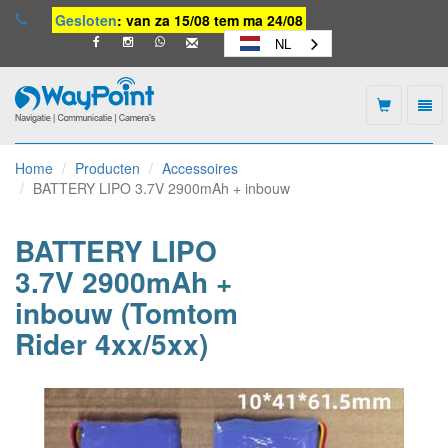
Gesloten
: van za 15/08 tem ma 24/08
NL
Togg
navi
Waypoint
-
Home
Producten
Accessoires
naar
BATTERY LIPO 3.7V 2900mAh + inbouw
homepage
BATTERY LIPO
3.7V 2900mAh +
inbouw (Tomtom
Rider 4xx/5xx)