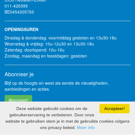
011-426399
BE0454205765
OPENINGSUREN
Dinsdag & donderdag: voormiddag gesloten en 13u30-18u
Woensdag & vrijdag: 10u-12u30 en 13u30-18u
Zaterdag: doorlopend: 10u-16u
Zondag, maandag en feestdagen: gesloten
Abonneer je
Blijf op de hoogte en weet als eerste de nieuwigheden,
aanbiedingen en acties.
Abonneer!
Deze website gebruikt cookies om de
Accepteer!
gebruikerservaring te verbeteren. Door onze
Volg je ons al?
website te gebruiken stem je in met de gebruikte cookies volgens
ons privacy beleid.
Meer info