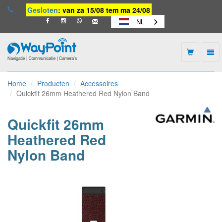
Gesloten
: van za 15/08 tem ma 24/08
NL
Togg
navi
Waypoint
-
Home
Producten
Accessoires
naar
Quickfit 26mm Heathered Red Nylon Band
homepage
Quickfit 26mm
Heathered Red
Nylon Band