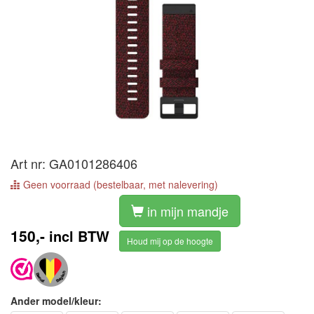
Art nr: GA0101286406
Geen voorraad (bestelbaar, met nalevering)
in mijn mandje
150,-
incl BTW
Houd mij op de hoogte
Ander model/kleur: