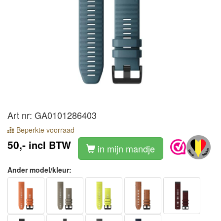
Art nr: GA0101286403
Beperkte voorraad
50,-
incl BTW
in mijn mandje
Ander model/kleur: