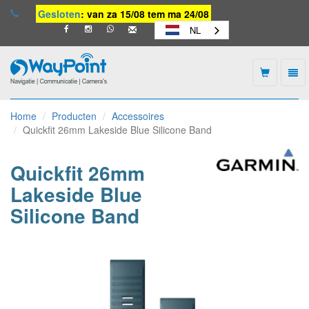
Gesloten
: van za 15/08 tem ma 24/08
NL
Togg
navi
Waypoint
-
Home
Producten
Accessoires
naar
Quickfit 26mm Lakeside Blue Silicone Band
homepage
Quickfit 26mm
Lakeside Blue
Silicone Band