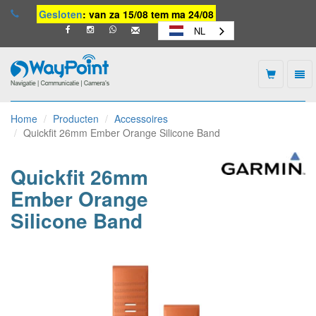
Gesloten
: van za 15/08 tem ma 24/08
NL
Togg
navi
Waypoint
-
Home
Producten
Accessoires
naar
Quickfit 26mm Ember Orange Silicone Band
homepage
Quickfit 26mm
Ember Orange
Silicone Band