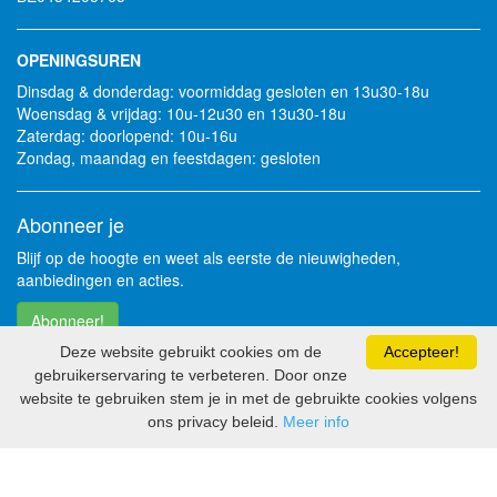
OPENINGSUREN
Dinsdag & donderdag: voormiddag gesloten en 13u30-18u
Woensdag & vrijdag: 10u-12u30 en 13u30-18u
Zaterdag: doorlopend: 10u-16u
Zondag, maandag en feestdagen: gesloten
Abonneer je
Blijf op de hoogte en weet als eerste de nieuwigheden,
aanbiedingen en acties.
Abonneer!
Deze website gebruikt cookies om de
Accepteer!
gebruikerservaring te verbeteren. Door onze
Volg je ons al?
website te gebruiken stem je in met de gebruikte cookies volgens
ons privacy beleid.
Meer info