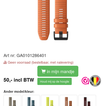
Art nr: GA0101286401
Geen voorraad (bestelbaar, met nalevering)
in mijn mandje
50,-
incl BTW
Houd mij op de hoogte
Ander model/kleur: