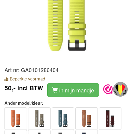
Art nr: GA0101286404
Beperkte voorraad
50,-
incl BTW
in mijn mandje
Ander model/kleur: