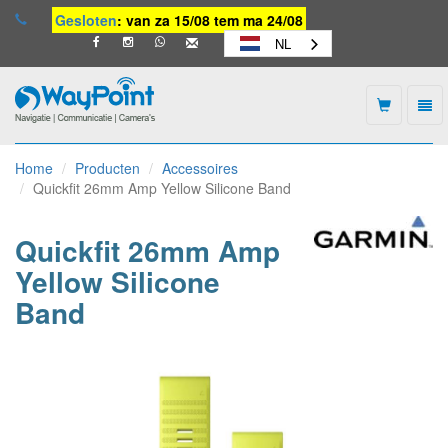
Gesloten
: van za 15/08 tem ma 24/08
NL
Togg
navi
Waypoint
-
Home
Producten
Accessoires
naar
Quickfit 26mm Amp Yellow Silicone Band
homepage
Quickfit 26mm Amp
Yellow Silicone
Band