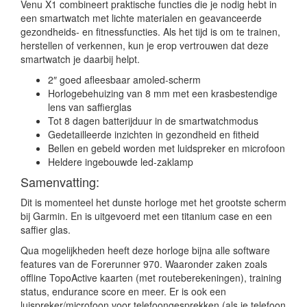
Venu X1 combineert praktische functies die je nodig hebt in
een smartwatch met lichte materialen en geavanceerde
gezondheids- en fitnessfuncties. Als het tijd is om te trainen,
herstellen of verkennen, kun je erop vertrouwen dat deze
smartwatch je daarbij helpt.
2″ goed afleesbaar amoled-scherm
Horlogebehuizing van 8 mm met een krasbestendige
lens van saffierglas
Tot 8 dagen batterijduur in de smartwatchmodus
Gedetailleerde inzichten in gezondheid en fitheid
Bellen en gebeld worden met luidspreker en microfoon
Heldere ingebouwde led-zaklamp
Samenvatting:
Dit is momenteel het dunste horloge met het grootste scherm
bij Garmin. En is uitgevoerd met een titanium case en een
saffier glas.
Qua mogelijkheden heeft deze horloge bijna alle software
features van de Forerunner 970. Waaronder zaken zoals
offline TopoActive kaarten (met routeberekeningen), training
status, endurance score en meer. Er is ook een
luispreker/microfoon voor telefoongesprekken (als je telefoon