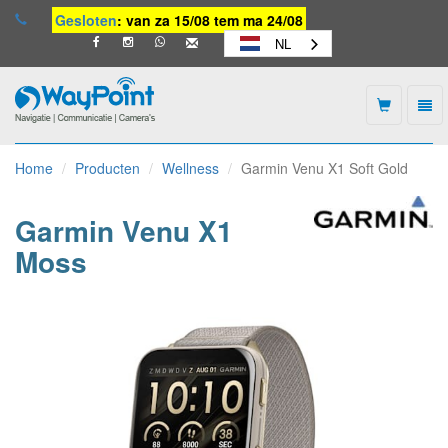
Gesloten
: van za 15/08 tem ma 24/08
NL
Togg
navi
Waypoint
-
Home
Producten
Wellness
Garmin Venu X1 Soft Gold
naar
homepage
Garmin Venu X1
Moss