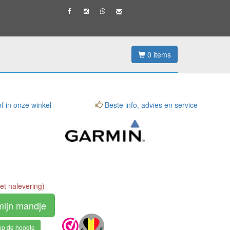
0
items
f in onze winkel
Beste info, advies en service
t nalevering)
mijn mandje
op de hoogte