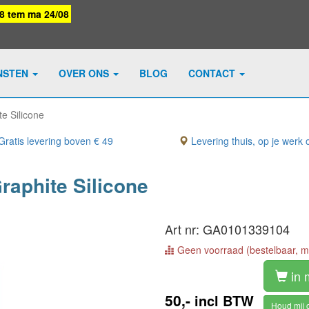
08 tem ma 24/08
NSTEN
OVER ONS
BLOG
CONTACT
e Silicone
ratis levering boven € 49
Levering thuis, op je werk o
raphite Silicone
Art nr: GA0101339104
Geen voorraad (bestelbaar, me
in 
50,-
incl BTW
Houd mij 