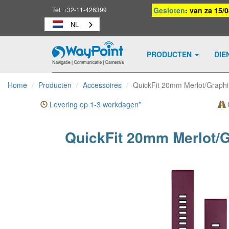
Tel:
+32-11-426399
Gesloten
: van za 15/
NL
PRODUCTEN
DIE
Waypoint
-
Home
Producten
Accessoires
QuickFit 20mm Merlot/Graphit
naar
homepage
Levering op 1-3 werkdagen*
G
QuickFit 20mm Merlot/G