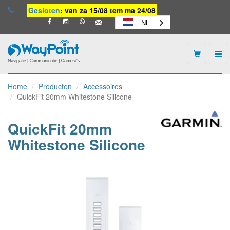
Gesloten
: van za 15/08 tem ma 24/08
NL
Togg
navi
Waypoint
-
Home
Producten
Accessoires
naar
QuickFit 20mm Whitestone Silicone
homepage
QuickFit 20mm
Whitestone Silicone