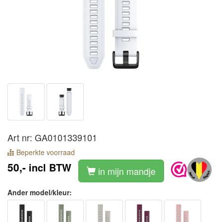
Art nr: GA0101339101
Beperkte voorraad
50,-
incl BTW
in mijn mandje
Ander model/kleur: