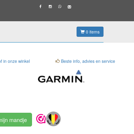
0
items
f in onze winkel
Beste info, advies en service
mijn mandje