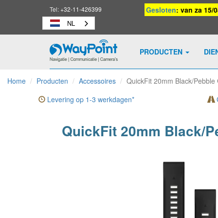
Tel:
+32-11-426399
Gesloten
: van za 15/
NL
PRODUCTEN
DIE
Waypoint
-
Home
Producten
Accessoires
QuickFit 20mm Black/Pebble 
naar
homepage
Levering op 1-3 werkdagen*
G
QuickFit 20mm Black/Pe