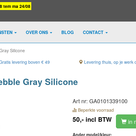
08 tem ma 24/08
NSTEN
OVER ONS
BLOG
CONTACT
Gray Silicone
ratis levering boven € 49
Levering thuis, op je werk o
bble Gray Silicone
Art nr: GA0101339100
Beperkte voorraad
50,-
incl BTW
in 
Ander model/kleur: