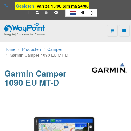
Gesloten
: van za 15/08 tem ma 24/08
NL
Togg
navi
Waypoint
-
Home
Producten
Camper
naar
Garmin Camper 1090 EU MT-D
homepage
Garmin Camper
1090 EU MT-D