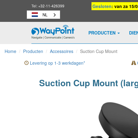
Tel:
+32-11-426399
Gesloten
: van za 15/
NL
PRODUCTEN
DIE
Waypoint
-
Home
Producten
Accessoires
Suction Cup Mount
naar
homepage
Levering op 1-3 werkdagen*
G
Suction Cup Mount (lar