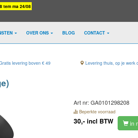
08 tem ma 24/08
NSTEN
OVER ONS
BLOG
CONTACT
ratis levering boven € 49
Levering thuis, op je werk o
ge)
Art nr: GA0101298208
Beperkte voorraad
30,-
incl BTW
in 