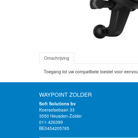
Omschrijving
Toegang tot uw compatibele toestel voor eenvoud
WAYPOINT ZOLDER
Soft Solutions bv
Koerselsebaan 33
3550 Heusden-Zolder
011-426399
BE0454205765