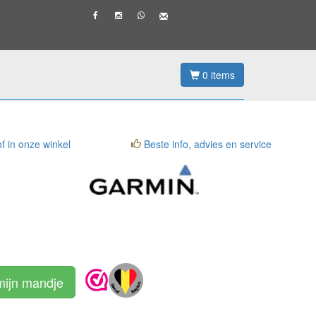
0
items
f in onze winkel
Beste info, advies en service
mijn mandje