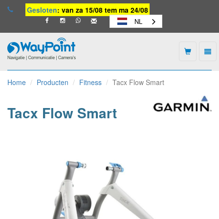
Gesloten
: van za 15/08 tem ma 24/08
NL
Togg
navi
Waypoint
-
Home
Producten
Fitness
Tacx Flow Smart
naar
homepage
Tacx Flow Smart