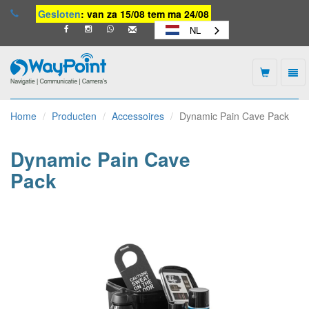
Gesloten
: van za 15/08 tem ma 24/08
NL
Togg
navi
Waypoint
-
Home
Producten
Accessoires
Dynamic Pain Cave Pack
naar
homepage
Dynamic Pain Cave
Pack