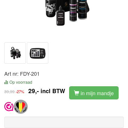
Art nr: FDY-201
Op voorraad
29,-
incl BTW
39,99
-27%
in mijn mandje