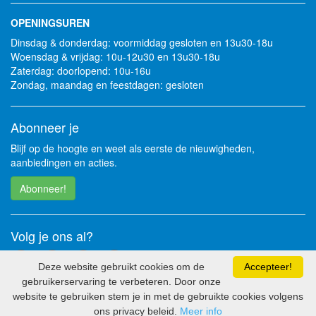
OPENINGSUREN
Dinsdag & donderdag: voormiddag gesloten en 13u30-18u
Woensdag & vrijdag: 10u-12u30 en 13u30-18u
Zaterdag: doorlopend: 10u-16u
Zondag, maandag en feestdagen: gesloten
Abonneer je
Blijf op de hoogte en weet als eerste de nieuwigheden,
aanbiedingen en acties.
Abonneer!
Volg je ons al?
Deze website gebruikt cookies om de
Accepteer!
gebruikerservaring te verbeteren. Door onze
website te gebruiken stem je in met de gebruikte cookies volgens
2026 - Soft Solutions bv
ons privacy beleid.
Meer info