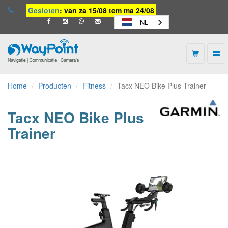
Gesloten
: van za 15/08 tem ma 24/08
NL
Togg
navi
Waypoint
-
Home
Producten
Fitness
Tacx NEO Bike Plus Trainer
naar
homepage
Tacx NEO Bike Plus
Trainer