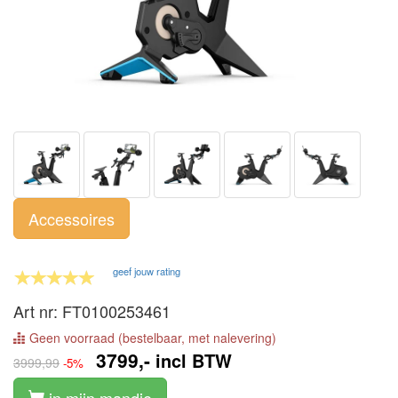
Accessoires
geef jouw rating
Art nr: FT0100253461
Geen voorraad (bestelbaar, met nalevering)
3799,-
incl BTW
3999,99
-5%