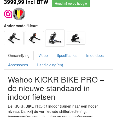
3999,99
incl BTW
Houd mij op de hoogte
Ander model/kleur:
Omschrijving
Video
Specificaties
In de doos
Accessoires
Handleiding(en)
Wahoo KICKR BIKE PRO –
de nieuwe standaard in
indoor fietsen
De KICKR BIKE PRO tilt indoor trainen naar een hoger
niveau. Dankzij de vernieuwde shifterbediening,
hoogwaardige contactpunten en een ongeëvenaarde