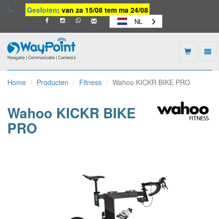
Gesloten
: van za 15/08 tem ma 24/08
NL
Togg
navi
Waypoint
-
Home
Producten
Fitness
Wahoo KICKR BIKE PRO
naar
homepage
Wahoo KICKR BIKE
PRO