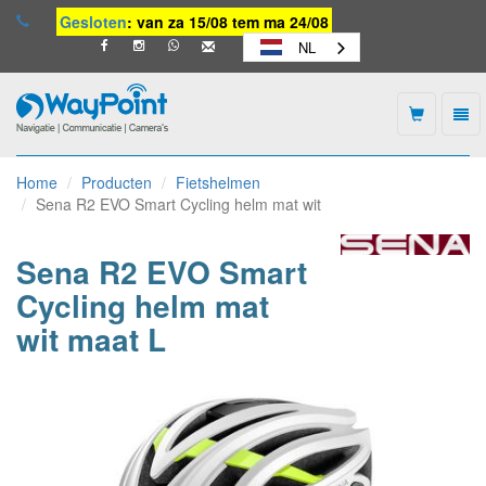
Gesloten
: van za 15/08 tem ma 24/08
NL
Togg
navi
Waypoint
-
Home
Producten
Fietshelmen
naar
Sena R2 EVO Smart Cycling helm mat wit
homepage
Sena R2 EVO Smart
Cycling helm mat
wit maat L