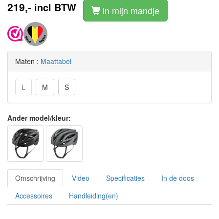
219,-
incl BTW
in mijn mandje
Maten :
Maattabel
L
M
S
Ander model/kleur:
Omschrijving
Video
Specificaties
In de doos
Accessoires
Handleiding(en)