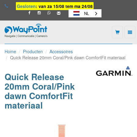
Gesloten
: van za 15/08 tem ma 24/08
NL
Togg
navi
Waypoint
-
Home
Producten
Accessoires
naar
Quick Release 20mm Coral/Pink dawn ComfortFit materiaal
homepage
Quick Release
20mm Coral/Pink
dawn ComfortFit
materiaal