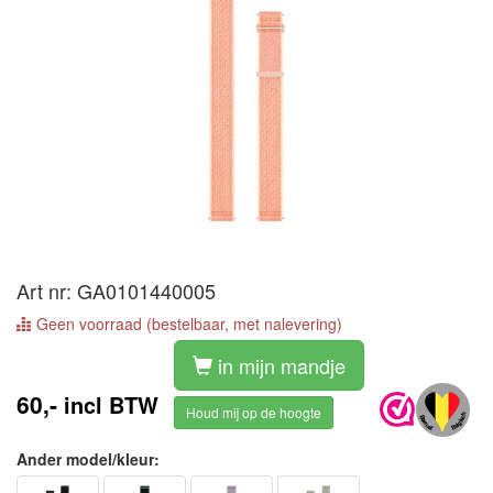
Art nr: GA0101440005
Geen voorraad (bestelbaar, met nalevering)
in mijn mandje
60,-
incl BTW
Houd mij op de hoogte
Ander model/kleur: