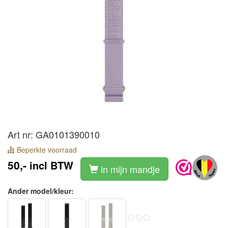
Art nr: GA0101390010
Beperkte voorraad
50,-
incl BTW
in mijn mandje
Ander model/kleur: