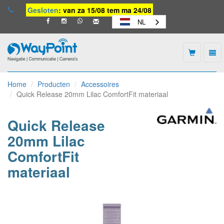
Gesloten
: van za 15/08 tem ma 24/08
NL
Togg
navi
Waypoint
-
Home
Producten
Accessoires
naar
Quick Release 20mm Lilac ComfortFit materiaal
homepage
Quick Release
20mm Lilac
ComfortFit
materiaal