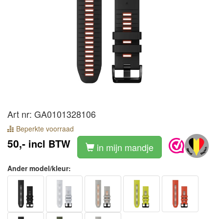
Art nr: GA0101328106
Beperkte voorraad
50,-
incl BTW
in mijn mandje
Ander model/kleur: