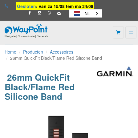
Gesloten
: van za 15/08 tem ma 24/08
NL
Togg
navi
Waypoint
-
Home
Producten
Accessoires
naar
26mm QuickFit Black/Flame Red Silicone Band
homepage
26mm QuickFit
Black/Flame Red
Silicone Band