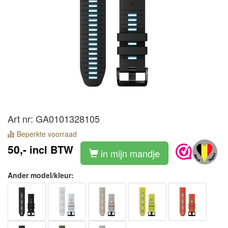
Art nr: GA0101328105
Beperkte voorraad
50,-
incl BTW
in mijn mandje
Ander model/kleur: