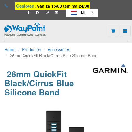
Gesloten
: van za 15/08 tem ma 24/08
NL
Togg
navi
Waypoint
-
Home
Producten
Accessoires
naar
26mm QuickFit Black/Cirrus Blue Silicone Band
homepage
26mm QuickFit
Black/Cirrus Blue
Silicone Band