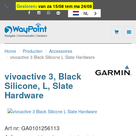
Gesloten
: van za 15/08 tem ma 24/08
NL
Togg
navi
Waypoint
-
Home
Producten
Accessoires
naar
vivoactive 3 Black Silicone L Slate Hardware
homepage
vivoactive 3, Black
Silicone, L, Slate
Hardware
Art nr: GA0101256113