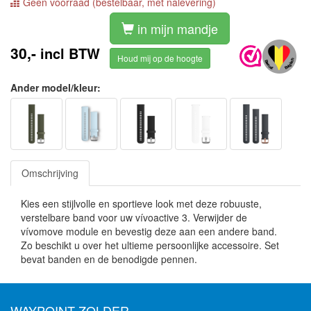
Geen voorraad (bestelbaar, met nalevering)
in mijn mandje
30,-
incl BTW
Houd mij op de hoogte
Ander model/kleur:
Omschrijving
Kies een stijlvolle en sportieve look met deze robuuste,
verstelbare band voor uw vívoactive 3. Verwijder de
vívomove module en bevestig deze aan een andere band.
Zo beschikt u over het ultieme persoonlijke accessoire. Set
bevat banden en de benodigde pennen.
WAYPOINT ZOLDER