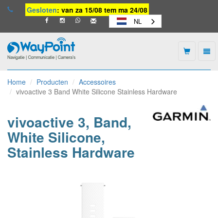
Gesloten
: van za 15/08 tem ma 24/08
NL
Togg
navi
Waypoint
-
Home
Producten
Accessoires
naar
vivoactive 3 Band White Silicone Stainless Hardware
homepage
vivoactive 3, Band,
White Silicone,
Stainless Hardware