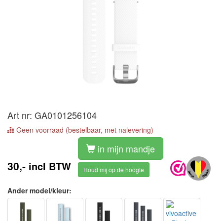
Art nr: GA0101256104
Geen voorraad (bestelbaar, met nalevering)
in mijn mandje
30,-
incl BTW
Houd mij op de hoogte
Ander model/kleur: