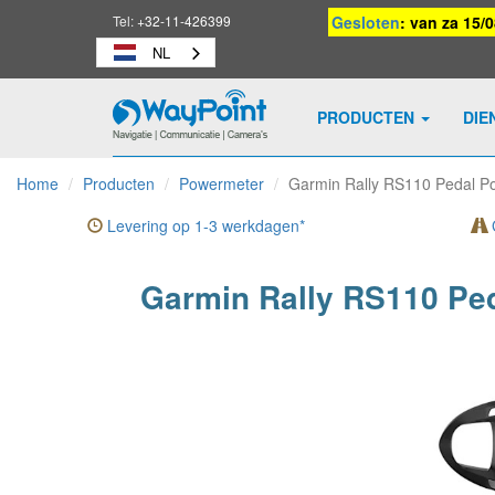
Tel:
+32-11-426399
Gesloten
: van za 15/
NL
PRODUCTEN
DIE
Waypoint
-
Home
Producten
Powermeter
Garmin Rally RS110 Pedal Po
naar
homepage
Levering op 1-3 werkdagen*
G
Garmin Rally RS110 Ped