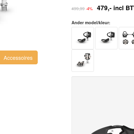
479,-
incl B
499,99
-4%
Ander model/kleur:
Accessoires