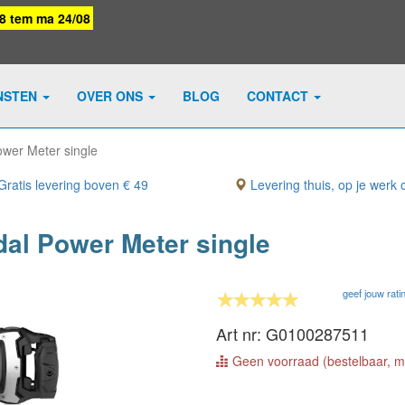
08 tem ma 24/08
NSTEN
OVER ONS
BLOG
CONTACT
wer Meter single
ratis levering boven € 49
Levering thuis, op je werk o
al Power Meter single
geef jouw rati
Art nr: G0100287511
Geen voorraad (bestelbaar, me