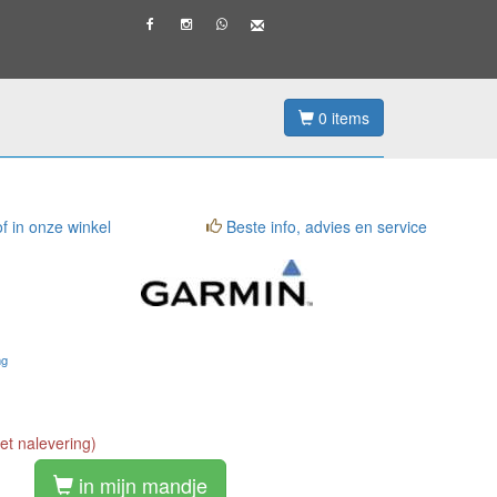
0
items
f in onze winkel
Beste info, advies en service
ng
t nalevering)
in mijn mandje