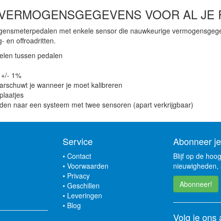
VERMOGENS­GEGEVENS VOOR AL JE 
rmogensmeterpedalen met enkele sensor die nauwkeurige vermogensge
en offroadritten.
elen tussen pedalen
 +/- 1%
arschuwt je wanneer je moet kalibreren
plaatjes
en naar een systeem met twee sensoren (apart verkrijgbaar)
Service
Abonneer je
•
Contact
Blijf op de hoo
•
Voorwaarden
nieuwigheden, 
•
Privacy
Abonneer!
•
Geschillen
•
Leveringen
•
Blog
Volg je ons 