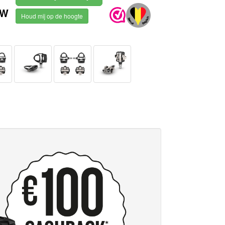
TW
Houd mij op de hoogte