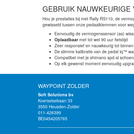
GEBRUIK NAUWKEURIGE 
Hou je prestaties bij met Rally RS110, de ve
gewisseld tussen onze pedaalklemmen voor weg- 
Eenvoudig de vermogenssensor (as) wiss
Oplaadbaar
met tot wel 90 uur fietstijd
Zeer responsief en nauwkeurig tot binnen
De slimme kalibratie van de pedal iq™ wa
Compatibel met je shimano spd-sl schoen
Op elk gewenst moment eenvoudig upgrad
WAYPOINT ZOLDER
Soft Solutions bv
Koerselsebaan 33
3550 Heusden-Zolder
011-426399
BE0454205765