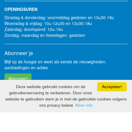
OPENINGSUREN
Dinsdag & donderdag: voormiddag gesloten en 13u30-18u
Woensdag & vrijdag: 10u-12u30 en 13u30-18u
Zaterdag: doorlopend: 10u-16u
Zondag, maandag en feestdagen: gesloten
Abonneer je
Blijf op de hoogte en weet als eerste de nieuwigheden,
aanbiedingen en acties.
Abonneer!
Deze website gebruikt cookies om de
Accepteer!
gebruikerservaring te verbeteren. Door onze
Volg je ons al?
website te gebruiken stem je in met de gebruikte cookies volgens
ons privacy beleid.
Meer info
2026 - Soft Solutions bv