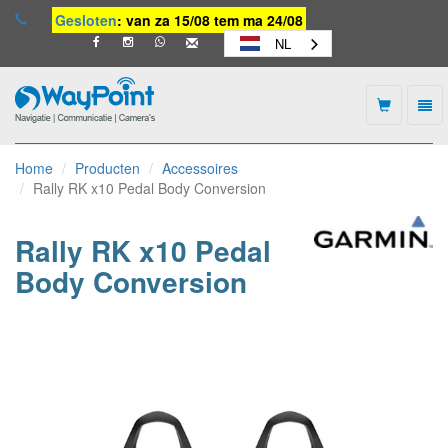
Gesloten
: van za 15/08 tem ma 24/08
NL
Togg
navi
Waypoint
-
Home
Producten
Accessoires
naar
Rally RK x10 Pedal Body Conversion
homepage
Rally RK x10 Pedal
Body Conversion