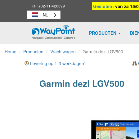
Tel:
+32-11-426399
Gesloten
: van za 15/
NL
PRODUCTEN
DIE
Waypoint
-
Home
Producten
Vrachtwagen
Garmin dezl LGV500
naar
homepage
Levering op 1-3 werkdagen*
G
Garmin dezl LGV500