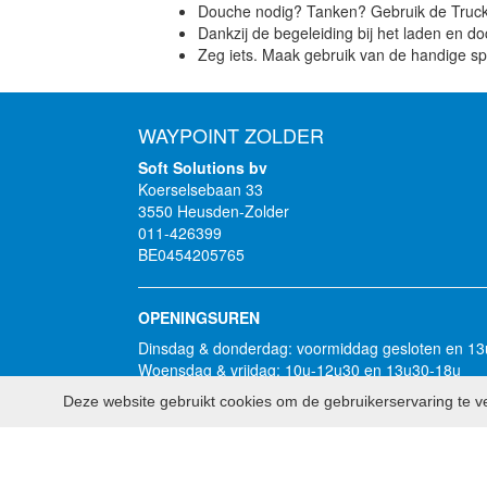
Douche nodig? Tanken? Gebruik de Truck & 
Dankzij de begeleiding bij het laden en do
Zeg iets. Maak gebruik van de handige sp
WAYPOINT ZOLDER
Soft Solutions bv
Koerselsebaan 33
3550 Heusden-Zolder
011-426399
BE0454205765
OPENINGSUREN
Dinsdag & donderdag: voormiddag gesloten en 1
Woensdag & vrijdag: 10u-12u30 en 13u30-18u
Zaterdag: doorlopend: 10u-16u
Deze website gebruikt cookies om de gebruikerservaring te ve
Zondag, maandag en feestdagen: gesloten
2026 - Soft Solutions bv