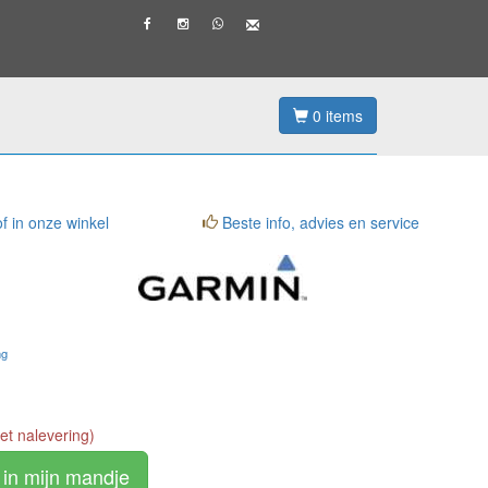
0
items
f in onze winkel
Beste info, advies en service
ng
t nalevering)
in mijn mandje