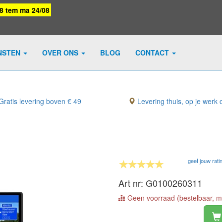
08 tem ma 24/08
NSTEN
OVER ONS
BLOG
CONTACT
ratis levering boven € 49
Levering thuis, op je werk o
geef jouw rati
Art nr: G0100260311
Geen voorraad (bestelbaar, me