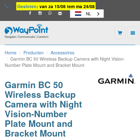
Gesloten
: van za 15/08 tem ma 24/08
NL
Togg
navi
Waypoint
-
Home
Producten
Accessoires
naar
Garmin BC 50 Wireless Backup Camera with Night Vision-
homepage
Number Plate Mount and Bracket Mount
Garmin BC 50
Wireless Backup
Camera with Night
Vision-Number
Plate Mount and
Bracket Mount