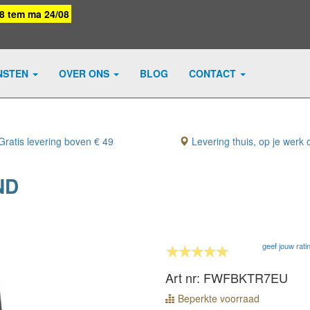
08 tem ma 24/08
NSTEN
OVER ONS
BLOG
CONTACT
ratis levering boven € 49
Levering thuis, op je werk o
ND
geef jouw rati
Art nr: FWFBKTR7EU
Beperkte voorraad