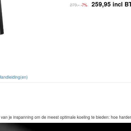
259,95
incl B
279,-
-7%
Handleiding(en)
an je inspanning om de meest optimale koeling te bieden: hoe harder j