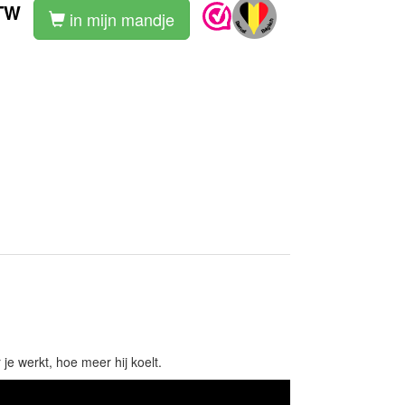
TW
in mijn mandje
e werkt, hoe meer hij koelt.