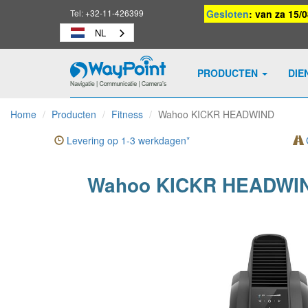
Tel:
+32-11-426399
Gesloten
: van za 15/
NL
PRODUCTEN
DIE
Waypoint
-
Home
Producten
Fitness
Wahoo KICKR HEADWIND
naar
homepage
Levering op 1-3 werkdagen*
G
Wahoo KICKR HEADWI