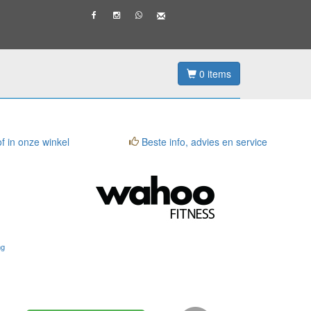
0
items
f in onze winkel
Beste info, advies en service
ng