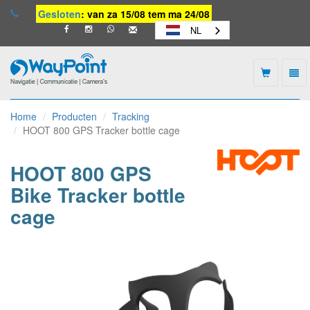
Gesloten
: van za 15/08 tem ma 24/08
NL
Togg
navi
Waypoint
-
Home
Producten
Tracking
naar
HOOT 800 GPS Tracker bottle cage
homepage
HOOT 800 GPS
Bike Tracker bottle
cage