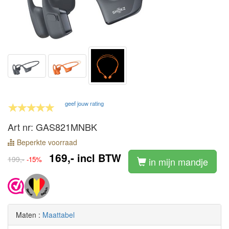
geef jouw rating
Art nr: GAS821MNBK
Beperkte voorraad
169,-
incl BTW
199,-
-15%
in mijn mandje
Maten :
Maattabel