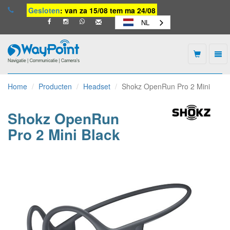
Gesloten
: van za 15/08 tem ma 24/08
NL
Togg
navi
Waypoint
-
Home
Producten
Headset
Shokz OpenRun Pro 2 Mini
naar
homepage
Shokz OpenRun
Pro 2 Mini Black