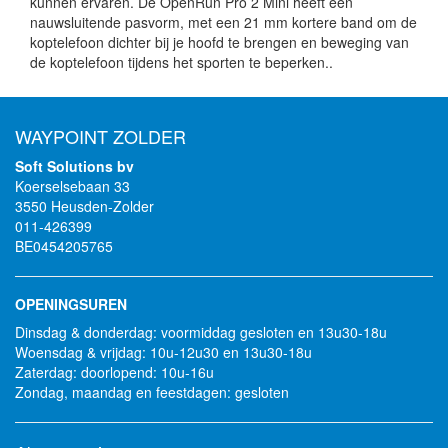
kunnen ervaren. De OpenRun Pro 2 Mini heeft een
nauwsluitende pasvorm, met een 21 mm kortere band om de
koptelefoon dichter bij je hoofd te brengen en beweging van
de koptelefoon tijdens het sporten te beperken..
WAYPOINT ZOLDER
Soft Solutions bv
Koerselsebaan 33
3550 Heusden-Zolder
011-426399
BE0454205765
OPENINGSUREN
Dinsdag & donderdag: voormiddag gesloten en 13u30-18u
Woensdag & vrijdag: 10u-12u30 en 13u30-18u
Zaterdag: doorlopend: 10u-16u
Zondag, maandag en feestdagen: gesloten