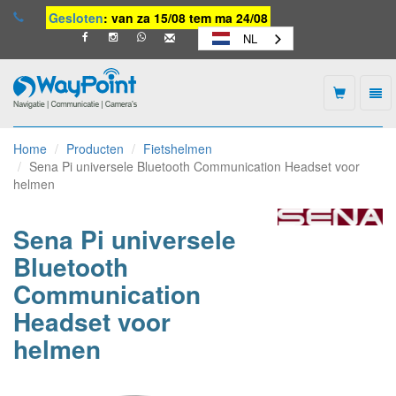
Gesloten
: van za 15/08 tem ma 24/08
NL
Togg
navi
Waypoint
-
Home
Producten
Fietshelmen
naar
Sena Pi universele Bluetooth Communication Headset voor
homepage
helmen
Sena Pi universele
Bluetooth
Communication
Headset voor
helmen