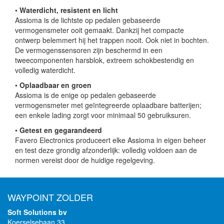
•
Waterdicht, resistent en licht
Assioma is de lichtste op pedalen gebaseerde
vermogensmeter ooit gemaakt. Dankzij het compacte
ontwerp belemmert hij het trappen nooit. Ook niet in bochten.
De vermogenssensoren zijn beschermd in een
tweecomponenten harsblok, extreem schokbestendig en
volledig waterdicht.
•
Oplaadbaar en groen
Assioma is de enige op pedalen gebaseerde
vermogensmeter met geïntegreerde oplaadbare batterijen;
een enkele lading zorgt voor minimaal 50 gebruiksuren.
•
Getest en gegarandeerd
Favero Electronics produceert elke Assioma in eigen beheer
en test deze grondig afzonderlijk: volledig voldoen aan de
normen vereist door de huidige regelgeving.
WAYPOINT ZOLDER
Soft Solutions bv
Koerselsebaan 33