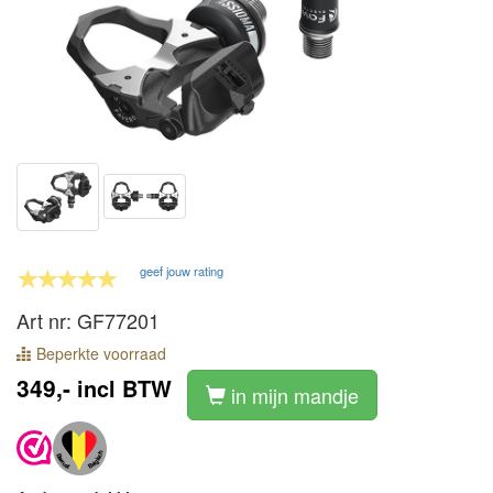
geef jouw rating
Art nr: GF77201
Beperkte voorraad
349,-
incl BTW
in mijn mandje