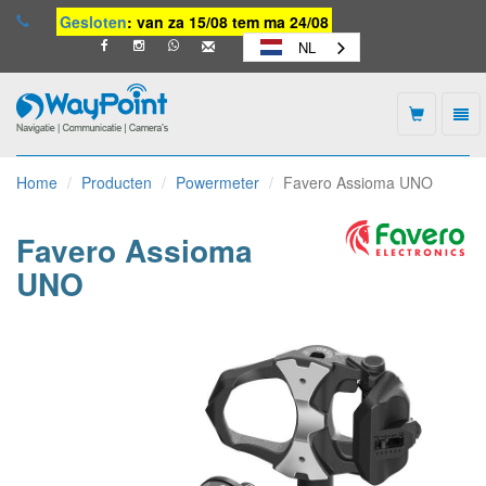
Gesloten
: van za 15/08 tem ma 24/08
NL
Togg
navi
Waypoint
-
Home
Producten
Powermeter
Favero Assioma UNO
naar
homepage
Favero Assioma
UNO