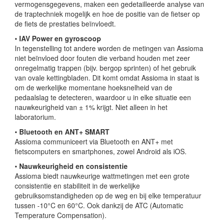
vermogensgegevens, maken een gedetailleerde analyse van
de traptechniek mogelijk en hoe de positie van de fietser op
de fiets de prestaties beïnvloedt.
•
IAV Power en gyroscoop
In tegenstelling tot andere worden de metingen van Assioma
niet beïnvloed door fouten die verband houden met zeer
onregelmatig trappen (bijv. bergop sprinten) of het gebruik
van ovale kettingbladen. Dit komt omdat Assioma in staat is
om de werkelijke momentane hoeksnelheid van de
pedaalslag te detecteren, waardoor u in elke situatie een
nauwkeurigheid van ± 1% krijgt. Niet alleen in het
laboratorium.
•
Bluetooth en ANT+ SMART
Assioma communiceert via Bluetooth en ANT+ met
fietscomputers en smartphones, zowel Android als iOS.
•
Nauwkeurigheid en consistentie
Assioma biedt nauwkeurige wattmetingen met een grote
consistentie en stabiliteit in de werkelijke
gebruiksomstandigheden op de weg en bij elke temperatuur
tussen -10°C en 60°C. Ook dankzij de ATC (Automatic
Temperature Compensation).