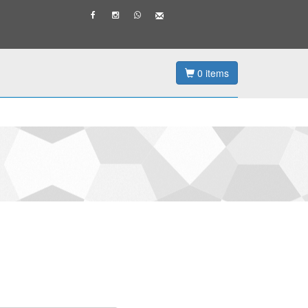
0
items