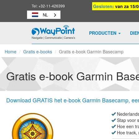
Tel:
+32-11-426399
Gesloten
: van za 15/
NL
PRODUCTEN
DIE
Waypoint
-
Home
Gratis e-books
Gratis e-book Garmin Basecamp
naar
homepage
Gratis e-book Garmin Ba
Download GRATIS het e-book Garmin Basecamp, een 
Nederlands
Stap voor s
Hoe een tr
Hoe track, 