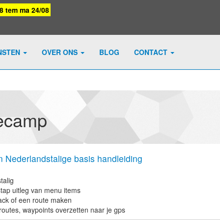
08 tem ma 24/08
NSTEN
OVER ONS
BLOG
CONTACT
secamp
Nederlandstalige basis handleiding
talig
tap uitleg van menu items
ack of een route maken
routes, waypoints overzetten naar je gps