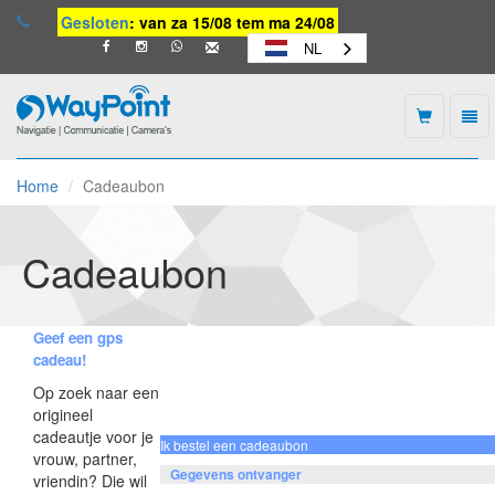
Gesloten
: van za 15/08 tem ma 24/08
NL
Togg
navi
Waypoint
-
Home
Cadeaubon
naar
homepage
Cadeaubon
Geef een gps
cadeau!
Op zoek naar een
origineel
cadeautje voor je
Ik bestel een cadeaubon
vrouw, partner,
Gegevens ontvanger
vriendin? Die wil