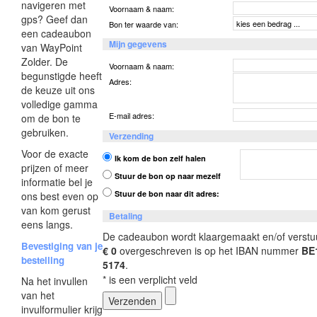
navigeren met
Voornaam & naam:
gps? Geef dan
Bon ter waarde van:
een cadeaubon
Mijn gegevens
van WayPoint
Zolder. De
Voornaam & naam:
begunstigde heeft
Adres:
de keuze uit ons
volledige gamma
E-mail adres:
om de bon te
gebruiken.
Verzending
Voor de exacte
Ik kom de bon zelf halen
prijzen of meer
Stuur de bon op naar mezelf
informatie bel je
Stuur de bon naar dit adres:
ons best even op
van kom gerust
Betaling
eens langs.
De cadeaubon wordt klaargemaakt en/of verstu
Bevestiging van je
€
0
overgeschreven is op het IBAN nummer
BE
bestelling
5174
.
* is een verplicht veld
Na het invullen
van het
invulformulier krijg