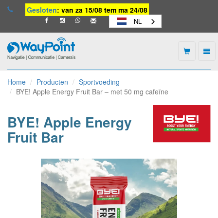
Gesloten
: van za 15/08 tem ma 24/08
NL
Togg
navi
Waypoint
-
Home
Producten
Sportvoeding
naar
BYE! Apple Energy Fruit Bar – met 50 mg cafeïne
homepage
BYE! Apple Energy
Fruit Bar