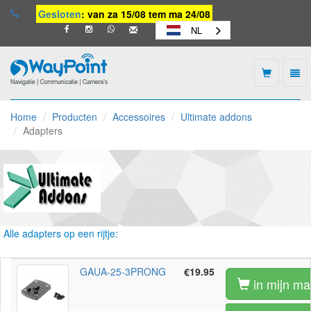
Gesloten
: van za 15/08 tem ma 24/08
NL
Togg
navi
Waypoint
-
Home
Producten
Accessoires
Ultimate addons
naar
Adapters
homepage
Alle adapters op een rijtje:
GAUA-25-3PRONG
€19.95
in mijn ma