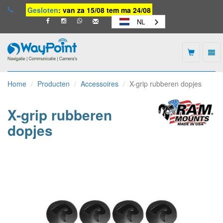
Gesloten
: van za 15/08 tem ma 24/08
NL
Togg
navi
Waypoint
-
Home
Producten
Accessoires
X-grip rubberen dopjes
naar
homepage
X-grip rubberen
dopjes