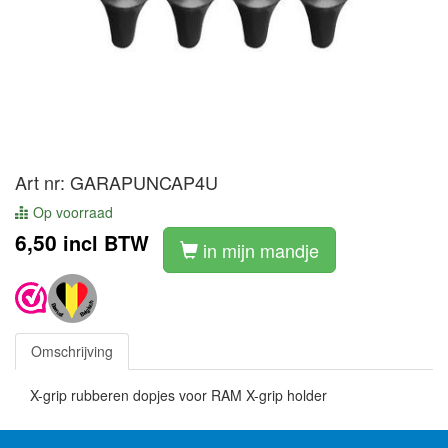
Art nr: GARAPUNCAP4U
Op voorraad
6,50
incl BTW
in mijn mandje
Omschrijving
X-grip rubberen dopjes voor RAM X-grip holder