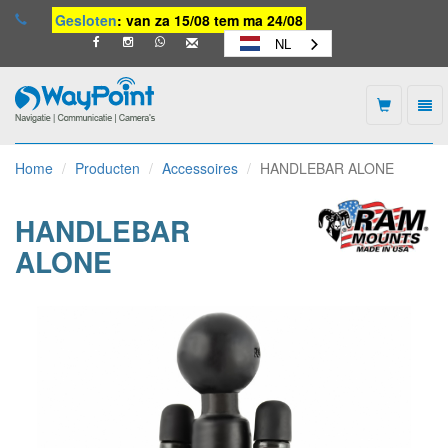
Gesloten
: van za 15/08 tem ma 24/08
NL
Togg
navi
Waypoint
-
Home
Producten
Accessoires
HANDLEBAR ALONE
naar
homepage
HANDLEBAR
ALONE