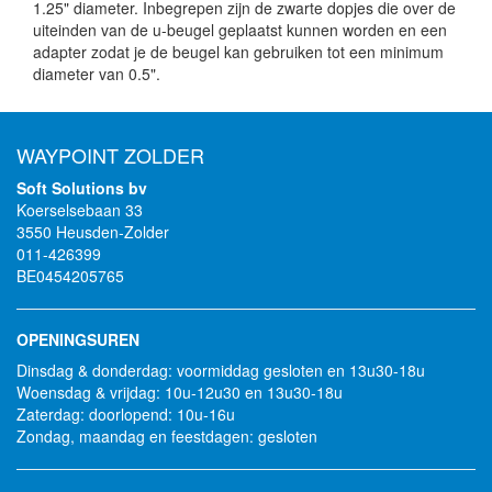
1.25" diameter. Inbegrepen zijn de zwarte dopjes die over de
uiteinden van de u-beugel geplaatst kunnen worden en een
adapter zodat je de beugel kan gebruiken tot een minimum
diameter van 0.5".
WAYPOINT ZOLDER
Soft Solutions bv
Koerselsebaan 33
3550 Heusden-Zolder
011-426399
BE0454205765
OPENINGSUREN
Dinsdag & donderdag: voormiddag gesloten en 13u30-18u
Woensdag & vrijdag: 10u-12u30 en 13u30-18u
Zaterdag: doorlopend: 10u-16u
Zondag, maandag en feestdagen: gesloten