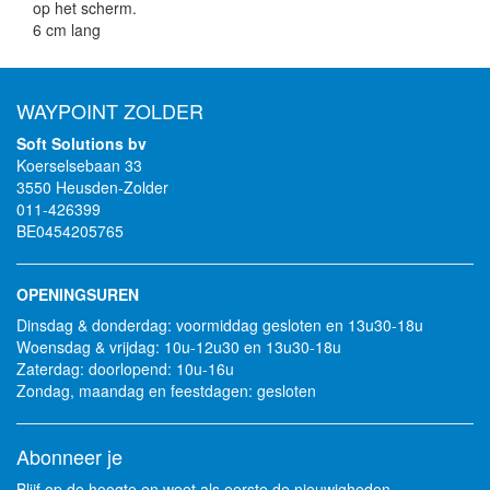
op het scherm.
6 cm lang
WAYPOINT ZOLDER
Soft Solutions bv
Koerselsebaan 33
3550 Heusden-Zolder
011-426399
BE0454205765
OPENINGSUREN
Dinsdag & donderdag: voormiddag gesloten en 13u30-18u
Woensdag & vrijdag: 10u-12u30 en 13u30-18u
Zaterdag: doorlopend: 10u-16u
Zondag, maandag en feestdagen: gesloten
Abonneer je
Blijf op de hoogte en weet als eerste de nieuwigheden,