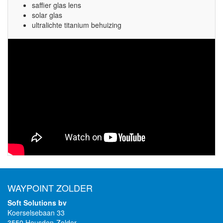
saffier glas lens
solar glas
ultralichte titanium behuizing
WAYPOINT ZOLDER
Soft Solutions bv
Koerselsebaan 33
3550 Heusden-Zolder