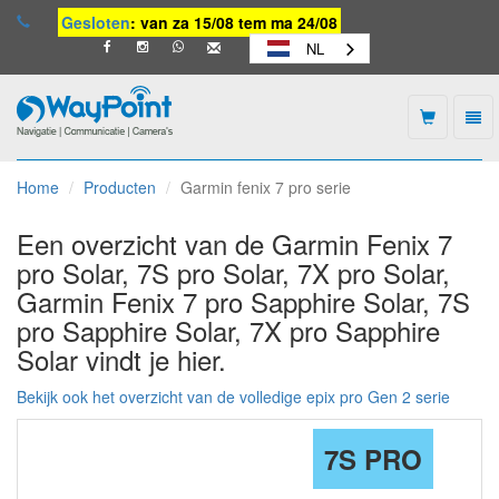
Gesloten
: van za 15/08 tem ma 24/08
NL
Togg
navi
Waypoint
-
Home
Producten
Garmin fenix 7 pro serie
naar
homepage
Een overzicht van de Garmin Fenix 7
pro Solar, 7S pro Solar, 7X pro Solar,
Garmin Fenix 7 pro Sapphire Solar, 7S
pro Sapphire Solar, 7X pro Sapphire
Solar vindt je hier.
Bekijk ook het overzicht van de volledige epix pro Gen 2 serie
7S PRO