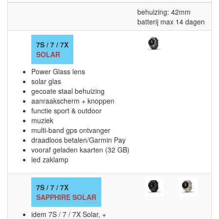
behuizing: 42mm
b
batterij max 14 dagen
b
7S / 7 / 7X
SOLAR
Power Glass lens
solar glas
gecoate staal behuizing
aanraakscherm + knoppen
functie sport & outdoor
muziek
multi-band gps ontvanger
draadloos betalen/Garmin Pay
vooraf geladen kaarten (32 GB)
led zaklamp
7S / 7 / 7X
SAPPHIRE SOLAR
idem 7S / 7 / 7X Solar, +