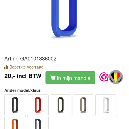
Art nr: GA0101336002
Beperkte voorraad
20,-
incl BTW
in mijn mandje
Ander model/kleur: