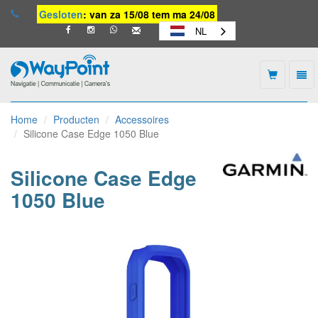
Gesloten
: van za 15/08 tem ma 24/08
NL
Togg
navi
Waypoint
-
Home
Producten
Accessoires
naar
Silicone Case Edge 1050 Blue
homepage
Silicone Case Edge
1050 Blue